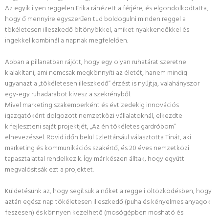
Az egyik ilyen reggelen Erika ránézett a férjére, és elgondolkodtatta,
hogy ő mennyire egyszerűen tud boldogulni minden reggel a
tökéletesen illeszkedő öltönyökkel, amiket nyakkendőkkel és
ingekkel kombinál a napnak megfelelően.
Abban a pillanatban rájött, hogy egy olyan ruhatárat szeretne
kialakítani, ami nemcsak megkönnyíti az életét, hanem mindig
ugyanazt a „tökéletesen illeszkedő” érzést is nyújtja, valahányszor
egy-egy ruhadarabot kivesz a szekrényből.
Mivel marketing szakemberként és évtizedekig innovációs
igazgatóként dolgozott nemzetközi vállalatoknál, elkezdte
kifejleszteni saját projektjét, „Az én tökéletes gardróbom”
elnevezéssel. Rövid időn belül üzlettársául választotta Tinát, aki
marketing és kommunikációs szakértő, és 20 éves nemzetközi
tapasztalattal rendelkezik. Így már készen álltak, hogy együtt
megvalósítsák ezt a projektet.
Küldetésünk az, hogy segítsük a nőket a reggeli öltözködésben, hogy
aztán egész nap tökéletesen illeszkedő (puha és kényelmes anyagok
feszesen) és könnyen kezelhető (mosógépben mosható és