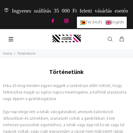
Ingyenes szállítás 35 000 Ft feletti vásárlás esetén
ZW (HUF)
English
Home
Történetünk
Történetünk
Erika 20 évig minden egyes reggelt a szekrénye előtt töltött, hogy
felkészítse magát az egész napos meetingekre, a külföldi utazásokra
vagy éppen a gyárlátogatásra.
Egy nap elege lett a ruhák válogatásából, amelyek különböző
stílusokban és színekben, szanaszét voltak a gardróbban. Ezek
nehezen passzoltak egymáshoz, a ruhák vagy épp túl kicsik vagy túl
nagyok voltak, vagy csak egyszerűen a cipzár nem működött rajtuk.